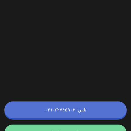
تلفن: ۲۲۷٤٥٩٠٣-٠٢١