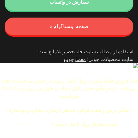
سفارش در واتساپ
صفحه اینستاگرام »
استفاده از مطالب
سایت خانه‌حصیر
بلامانع‌است!
سایت محصولات چوبی:
معمارچوب
فعلا فروش فقط بصورت رول کامل و توپی از حصیر نی 5سانت بافت
می باشد. عرض های حصیر قابل انتخاب و طول هر رول بین 15 تا 20
متر است؛
- امکان برش و نصب قرقره بخاطر بازسازی مغازه وجود ندارد -
جهت سفارش رول کامل حصیر »
اینجا کلیک کنید
«
09127143833