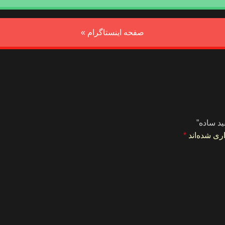
صفحه اینستاگرام »
ید ساده”
ری شده‌اند
*