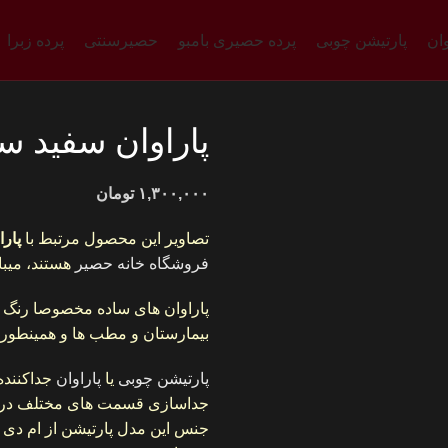
وان
پارتیشن چوبی
پرده حصیری بامبو
حصیرسنتی
پرده زبرا
پاراوان سفید س
۱,۳۰۰,۰۰۰
تومان
تصاویر این محصول مرتبط با
پار
فروشگاه خانه حصیر
هستند، میبا
پاراوان های ساده مخصوصا رنگ س
بیمارستان و مطب ها و همینطور س
پارتیشن چوبی
یا
پاراوان
جداکننده
جداسازی قسمت های مختلف در من
جنس این مدل پارتیشن از ام دی 