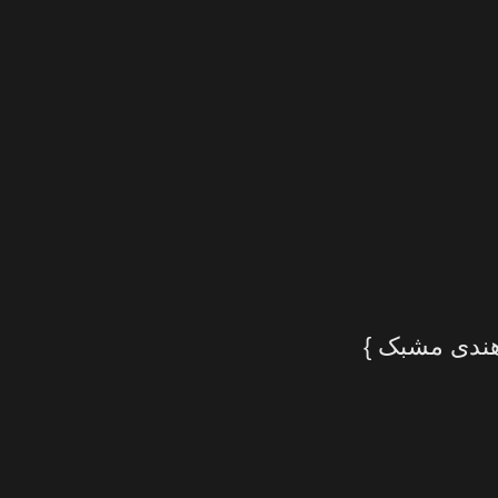
هندی مشبک }