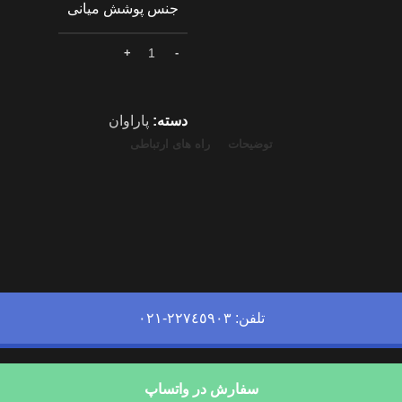
جنس پوشش میانی
دسته:
پاراوان
توضیحات
راه های ارتباطی
تلفن: ۲۲۷٤٥٩٠٣-٠٢١
سفارش در واتساپ